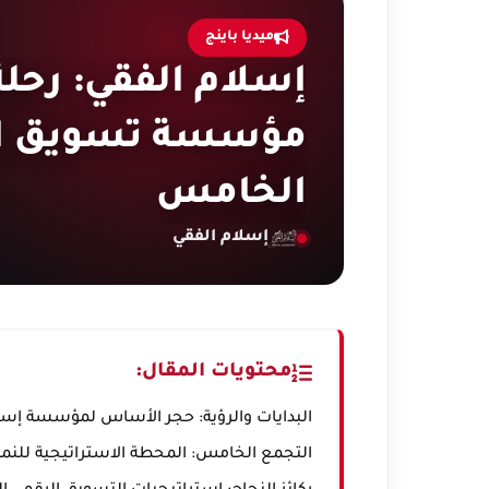
ميديا باينج
إسلام الفقي: رحلة
مؤسسة تسويق الك
الخامس
إسلام الفقي
محتويات المقال:
البدايات والرؤية: حجر الأساس لمؤسسة إسل
التجمع الخامس: المحطة الاستراتيجية للنمو 