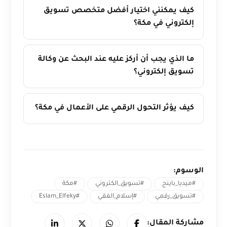
كيف يمكنني اختيار أفضل متخصص تسويق
إلكتروني في مكة؟
ما الذي يجب أن أركز عليه عند البحث عن وكالة
تسويق إلكتروني؟
كيف يؤثر التحول الرقمي على الأعمال في مكة؟
الوسوم:
#ميديا_باينج
#تسويق_الكتروني
#مكة
#تسويق_رقمي
#إسلام_الفقي
#Eslam_Elfeky
مشاركة المقال: