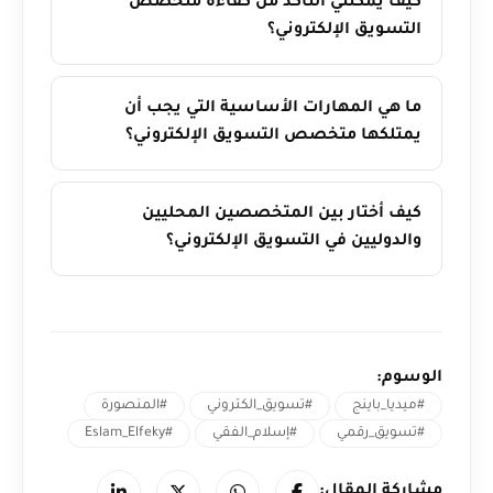
كيف يمكنني التأكد من كفاءة متخصص
التسويق الإلكتروني؟
ما هي المهارات الأساسية التي يجب أن
يمتلكها متخصص التسويق الإلكتروني؟
كيف أختار بين المتخصصين المحليين
والدوليين في التسويق الإلكتروني؟
الوسوم:
#ميديا_باينج
#تسويق_الكتروني
#المنصورة
#تسويق_رقمي
#إسلام_الفقي
#Eslam_Elfeky
مشاركة المقال: