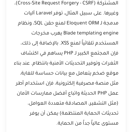
المشتركة (Cross-Site Request Forgery - CSRF)،
وغيرها. على سبيل المثال، توفر Laravel آليات
مدمجة لـ Eloquent ORM لمنع حقن SQL، ونظام
Blade templating engine يهرب مخرجات
المستخدم تلقائياً لمنع XSS. بالإضافة إلى ذلك،
فإن المجتمع الكبير لـ PHP يساهم في اكتشاف
الثغرات وتوفير التحديثات الأمنية بانتظام. عند بناء
موقع ضخم يتعامل مع بيانات حساسة للغاية،
مثل منصة مصرفية إلكترونية، فإن استخدام أطر
عمل PHP الحديثة واتباع أفضل ممارسات الأمان
(مثل التشفير، المصادقة متعددة العوامل،
تحديثات الحماية المنتظمة) يمكن أن يوفر
مستوى عالياً جداً من الحماية.