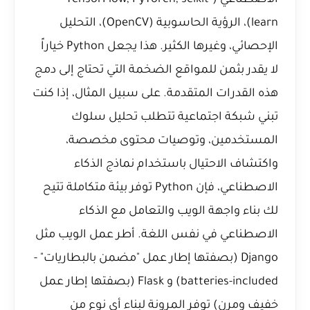
الاصطناعي (TensorFlow, PyTorch, scikit-
learn)، الرؤية الحاسوبية (OpenCV)، التحليل
الإحصائي، وغيرها الكثير. هذا يجعل Python خياراً
لا يقدر بثمن للمواقع الضخمة التي تحتاج إلى دمج
هذه القدرات المتقدمة. على سبيل المثال، إذا كنت
تبني شبكة اجتماعية تتطلب تحليل سلوك
المستخدمين، وتوصيات محتوى مخصصة،
واكتشاف الاحتيال باستخدام نماذج الذكاء
الاصطناعي، فإن Python توفر بيئة متكاملة تتيح
لك بناء واجهة الويب والتعامل مع الذكاء
الاصطناعي في نفس اللغة. أطر عمل الويب مثل
Django (بصفتها إطار عمل "مضمن بالبطاريات" -
batteries-included) و Flask (بصفتها إطار عمل
خفيف ومرن) توفر المرونة لبناء أي نوع من