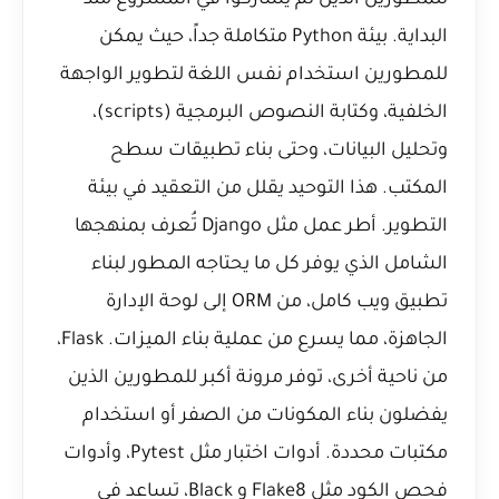
للمطورين الذين لم يشاركوا في المشروع منذ
البداية. بيئة Python متكاملة جداً، حيث يمكن
للمطورين استخدام نفس اللغة لتطوير الواجهة
الخلفية، وكتابة النصوص البرمجية (scripts)،
وتحليل البيانات، وحتى بناء تطبيقات سطح
المكتب. هذا التوحيد يقلل من التعقيد في بيئة
التطوير. أطر عمل مثل Django تُعرف بمنهجها
الشامل الذي يوفر كل ما يحتاجه المطور لبناء
تطبيق ويب كامل، من ORM إلى لوحة الإدارة
الجاهزة، مما يسرع من عملية بناء الميزات. Flask،
من ناحية أخرى، توفر مرونة أكبر للمطورين الذين
يفضلون بناء المكونات من الصفر أو استخدام
مكتبات محددة. أدوات اختبار مثل Pytest، وأدوات
فحص الكود مثل Flake8 و Black، تساعد في