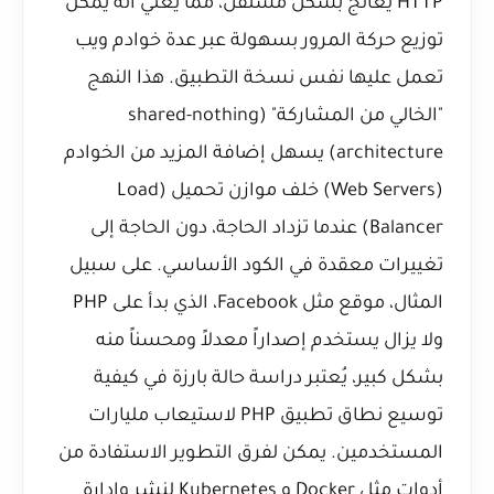
HTTP يُعالج بشكل مستقل، مما يعني أنه يمكن
توزيع حركة المرور بسهولة عبر عدة خوادم ويب
تعمل عليها نفس نسخة التطبيق. هذا النهج
"الخالي من المشاركة" (shared-nothing
architecture) يسهل إضافة المزيد من الخوادم
(Web Servers) خلف موازن تحميل (Load
Balancer) عندما تزداد الحاجة، دون الحاجة إلى
تغييرات معقدة في الكود الأساسي. على سبيل
المثال، موقع مثل Facebook، الذي بدأ على PHP
ولا يزال يستخدم إصداراً معدلاً ومحسناً منه
بشكل كبير، يُعتبر دراسة حالة بارزة في كيفية
توسيع نطاق تطبيق PHP لاستيعاب مليارات
المستخدمين. يمكن لفرق التطوير الاستفادة من
أدوات مثل Docker و Kubernetes لنشر وإدارة