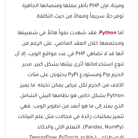
ومرنة، فإن PHP بأطر عملها ومنصاتها الجاهزة
توفر حلاً سريعاً وفعالاً من حيث التكلفة.
أما
Python
، فقد شهدت نمواً هائلاً في شعبيتها
ومجتمعها خلال العقد الماضي. على الرغم من
أنها قد لا تضاهي PHP في عدد مواقع الويب، إلا أن
تنوع استخداماتها أثرى بيئتها بشكل كبير. مدير
الحزم Pip ومستودع PyPI يحتويان على مئات
الآلاف من الحزم لكل غرض يمكن تخيله. ما يميز
Python بشكل خاص هو نظامها البيئي الشامل
الذي يمتد إلى ما هو أبعد من تطوير الويب. فهي
تتميز بمكتبات رائدة في مجالات مثل علم البيانات
(Pandas, NumPy)، التعلم الآلي والذكاء