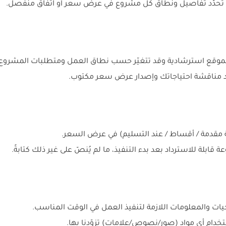
 تُحدّد تفاصيل ونطاق كل مشروع في عرض سعر أو اتفاق منفصل.
لموقع استرشادية وقد تتغيّر حسب نطاق العمل ومتطلبات المشروع.
عد مناقشة احتياجاتك وإصدار عرض سعر مكتوب.
 مقدمة / أقساط / عند التسليم) في عرض السعر.
ة قابلة للاسترداد بعد بدء التنفيذ، ما لم يُنصّ على غير ذلك كتابةً.
يات والمعلومات اللازمة لتنفيذ العمل في الوقت المناسب.
دام أي مواد (صور/نصوص/علامات) تزوّدنا بها.