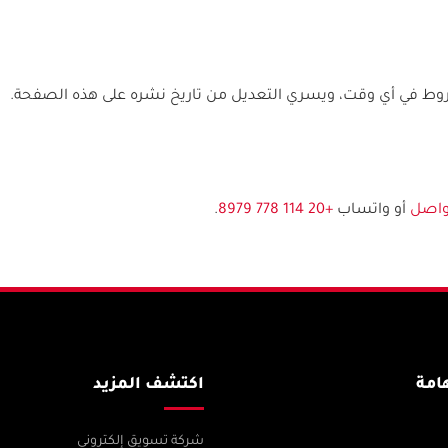
ط في أي وقت، ويسري التعديل من تاريخ نشره على هذه الصفحة.
واصل
أو واتساب
+20 114 778 8979
.
امة
اكتشف المزيد
شركة تسويق إلكتروني