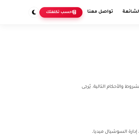
لشائعة
تواصل معنا
احسب تكلفتك
روط والأحكام التالية. يُرجى
 إدارة السوشيال ميديا،