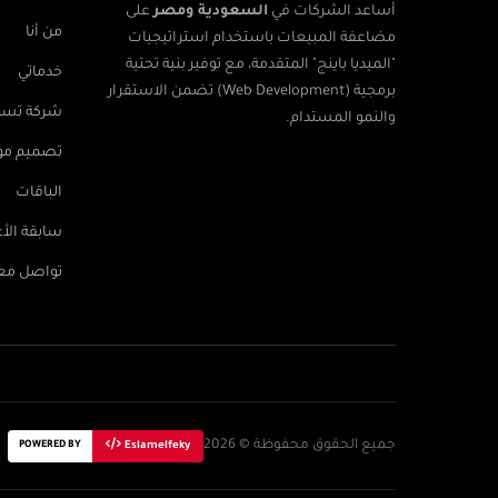
أساعد الشركات في
السعودية ومصر
على
من أنا
مضاعفة المبيعات باستخدام استراتيجيات
"الميديا باينج" المتقدمة، مع توفير بنية تحتية
خدماتي
برمجية (Web Development) تضمن الاستقرار
شركة تسوي
والنمو المستدام.
تصميم موا
الباقات
سابقة الأ
تواصل معن
جميع الحقوق محفوظة © 2026
POWERED BY
Eslamelfeky