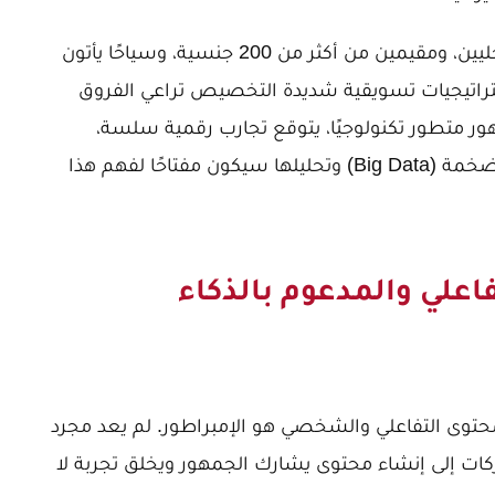
جمهور دبي متنوع للغاية؛ يضم مواطنين محليين، ومقيمين من أكثر من 200 جنسية، وسياحًا يأتون
راتيجيات تسويقية شديدة التخصيص تراعي الفروق
هور متطور تكنولوجيًا، يتوقع تجارب رقمية سلسة،
سريعة، وشخصية. الاعتماد على البيانات الضخمة (Big Data) وتحليلها سيكون مفتاحًا لفهم هذا
اعلي والمدعوم بالذكاء
ى هو الملك، ولكن في دبي 2026، المحتوى التفاعلي والشخصي هو الإمبراطور. لم يعد مجرد
شركات إلى إنشاء محتوى يشارك الجمهور ويخلق تجربة لا