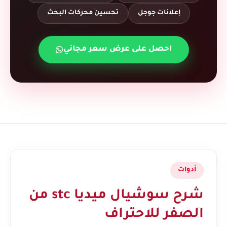
إعلانات جوجل
تحسين محركات البحث
احصل على عرض سعر مجاني
أدوات
شرح سوشيال ميديا stc من
الصفر للاحتراف