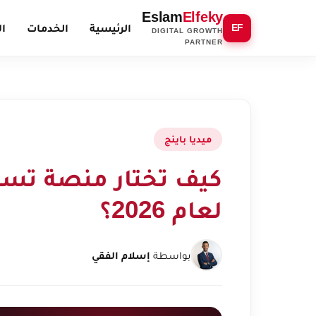
Eslam
Elfeky
الرئيسية
الخدمات
ال
EF
DIGITAL GROWTH
PARTNER
ميديا باينج
كيف تختار منصة تسوي
لعام 2026؟
بواسطة
إسلام الفقي