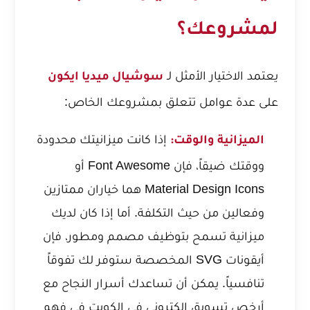
لمشروعك؟
يعتمد الاختيار الأمثل لـ
سوشيال ميديا ايكون
على عدة عوامل تتعلق بمشروعك الخاص:
إذا كانت ميزانيتك محدودة
الميزانية والوقت:
ووقتك ضيقاً، فإن Font Awesome أو
Material Design Icons هما خياران ممتازين
وفعالين من حيث التكلفة. أما إذا كان لديك
ميزانية تسمح بتوظيف مصمم ومطور، فإن
أيقونات SVG المخصصة ستوفر لك تفوقاً
تنافسياً. يمكن أن تساعدك
أسرار النجاح مع
أرخص تسويق الكتروني في الكويت
في فهم