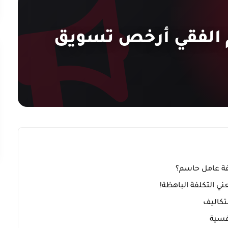
م الفقي أرخص تسويق
لفة عامل حاسم؟
عني التكلفة الباهظة!
لتكاليف
فسية