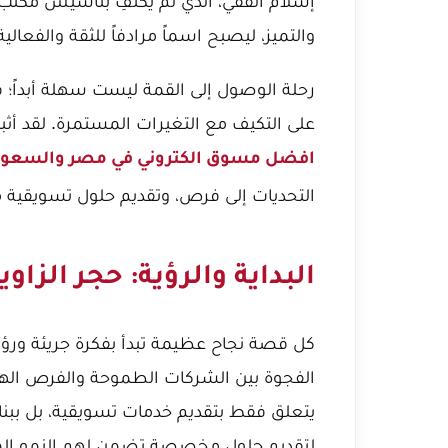
إسلام الفقي، الذي لم يكتفِ بتأسيس مكتب تس
والتميز، ليصبح اسماً مرادفاً للثقة والفعال
رحلة الوصول إلى القمة ليست سهلة أبداً؛ فه
على التكيف مع التغيرات المستمرة. لقد أث
افضل مسوق الكتروني في مصر والسعود
التحديات إلى فرص، وتقديم حلول تسويقية مت
البداية والرؤية: حجر الزاوي
كل قصة نجاح عظيمة تبدأ بفكرة جريئة ورؤي
الفجوة بين الشركات الطموحة والفرص الهائلة
يتعلق فقط بتقديم خدمات تسويقية، بل ببن
لتقديم حلول مخصصة تضمن لهم النمو المست