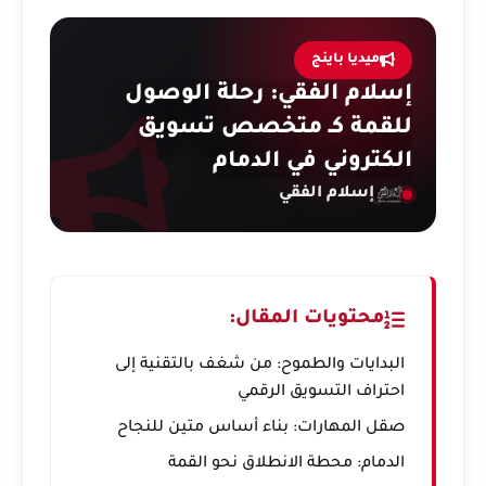
ميديا باينج
إسلام الفقي: رحلة الوصول
للقمة كـ متخصص تسويق
الكتروني في الدمام
إسلام الفقي
محتويات المقال:
البدايات والطموح: من شغف بالتقنية إلى
احتراف التسويق الرقمي
صقل المهارات: بناء أساس متين للنجاح
الدمام: محطة الانطلاق نحو القمة