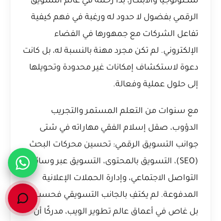
للتكنولوجيا والابتكار، بدأ رحلته في عالم التسويق
الرقمي بفضول لا حدود له ورغبة في فهم كيفية
تفاعل الشركات مع جمهورها في الفضاء
الإلكتروني. لم تكن مجرد مهنة بالنسبة له، بل كانت
دعوة لاستكشاف إمكانات غير محدودة وتحويلها
إلى حلول عملية وفعالة.
مع سنوات من التعلم المستمر والتجريب
الدؤوب، صقل إسلام الفقي مهاراته في شتى
جوانب التسويق الرقمي: تحسين محركات البحث
(SEO)، التسويق بالمحتوى، التسويق عبر وسائل
التواصل الاجتماعي، وإدارة الحملات الإعلانية
المدفوعة. لم يكتفِ بالجانب التسويقي فحسب،
بل غاص في أعماق عالم تطوير الويب، مدركًا أن