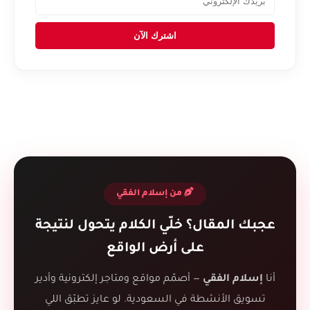
اشترك الآن
من إسلام الفقي
عجبك المقال؟ خلّي الكلام يتحول لنتيجة
على أرض الواقع
أنا
إسلام الفقي
— أصمّم مواقع ومتاجر إلكترونية وأدير
تسويق الأنشطة في السعودية. لو عايز تطبّق اللي