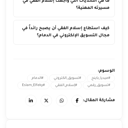
ما هي التحديات التي واجهت إسلام الفقي في
مسيرته المهنية؟
كيف استطاع إسلام الفقي أن يصبح رائداً في
مجال التسويق الإلكتروني في الدمام؟
الوسوم:
#ميديا_باينج
#تسويق_الكتروني
#الدمام
#تسويق_رقمي
#إسلام_الفقي
#Eslam_Elfeky
مشاركة المقال: