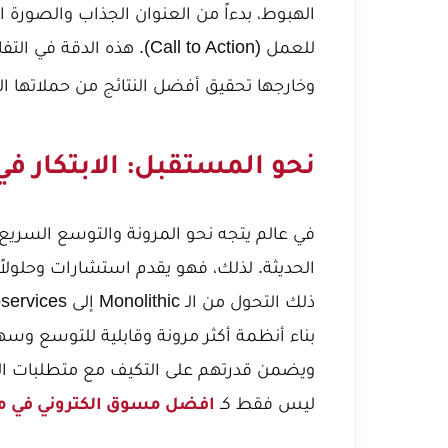
الهبوط، بدءاً من العنوان الجذاب والصورة ا
للعمل (Call to Action). هذه الدقة في التفاصيل هي ما يميزه ويضمن للشركات في
وخارجها تحقيق أفضل النتائج من حملاتها ال
نحو المستقبل: الابتكار في
في عالم يتجه نحو المرونة والتوسع السريع، 
الحديثة. لذلك، فهو يقدم استشارات وحلولاً
ذلك
التحول من الـ Monolithic إلى Microservices في تطوير البرمجيات
بناء أنظمة أكثر مرونة وقابلية للتوسع وسه
ويضمن قدرتهم على التكيف مع متطلبات السو
ليس فقط كـ
افضل مسوق الكتروني في م