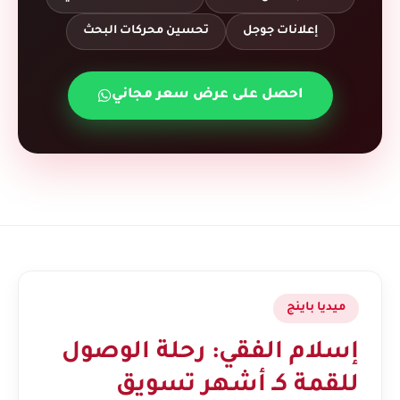
إعلانات جوجل
تحسين محركات البحث
احصل على عرض سعر مجاني
ميديا باينج
إسلام الفقي: رحلة الوصول
للقمة كـ أشهر تسويق