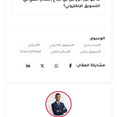
ما هو دور الرياض في نجاح إسلام الفقي في
التسويق الإلكتروني؟
الوسوم:
#ميديا_باينج
#تسويق_الكتروني
#الرياض
#تسويق_رقمي
#إسلام_الفقي
#Eslam_Elfeky
مشاركة المقال: