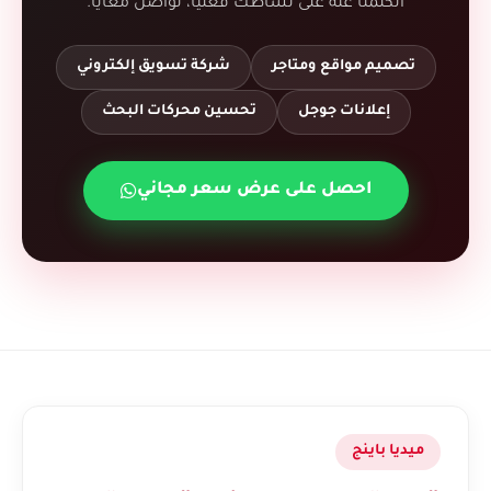
اتكلمنا عنه على نشاطك فعليًا، تواصل معايا.
تصميم مواقع ومتاجر
شركة تسويق إلكتروني
إعلانات جوجل
تحسين محركات البحث
احصل على عرض سعر مجاني
ميديا باينج