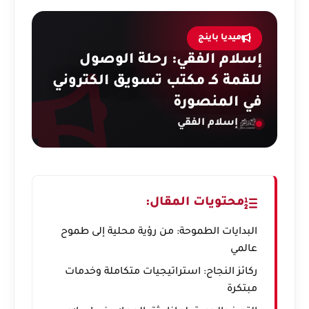
ميديا باينج
إسلام الفقي: رحلة الوصول
للقمة كـ مكتب تسويق الكتروني
في المنصورة
إسلام الفقي
محتويات المقال:
البدايات الطموحة: من رؤية محلية إلى طموح
عالمي
ركائز النجاح: استراتيجيات متكاملة وخدمات
مبتكرة