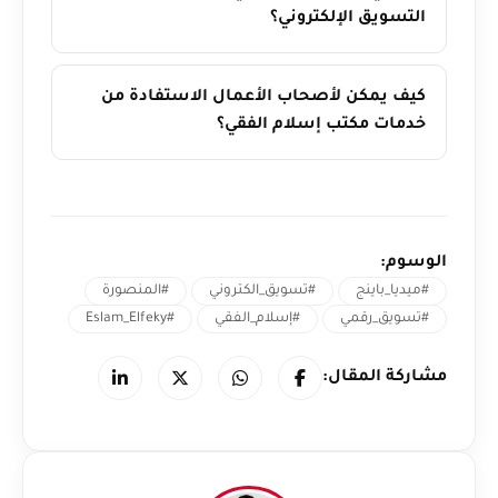
التسويق الإلكتروني؟
كيف يمكن لأصحاب الأعمال الاستفادة من
خدمات مكتب إسلام الفقي؟
الوسوم:
#ميديا_باينج
#تسويق_الكتروني
#المنصورة
#تسويق_رقمي
#إسلام_الفقي
#Eslam_Elfeky
مشاركة المقال: