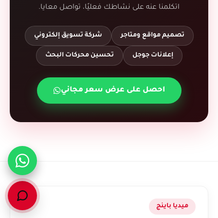
اتكلمنا عنه على نشاطك فعليًا، تواصل معايا.
تصميم مواقع ومتاجر
شركة تسويق إلكتروني
إعلانات جوجل
تحسين محركات البحث
احصل على عرض سعر مجاني
ميديا باينج