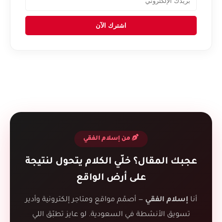
اشترك الآن
من إسلام الفقي
عجبك المقال؟ خلّي الكلام يتحول لنتيجة
على أرض الواقع
أنا
إسلام الفقي
— أصمّم مواقع ومتاجر إلكترونية وأدير
تسويق الأنشطة في السعودية. لو عايز تطبّق اللي