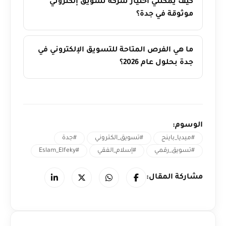
كيف يمكنني اختيار شركة تسويق إلكتروني
موثوقة في جدة؟
ما هي الفرص المتاحة للتسويق الإلكتروني في
جدة بحلول عام 2026؟
الوسوم:
#ميديا_باينج
#تسويق_الكتروني
#جدة
#تسويق_رقمي
#إسلام_الفقي
#Eslam_Elfeky
مشاركة المقال: