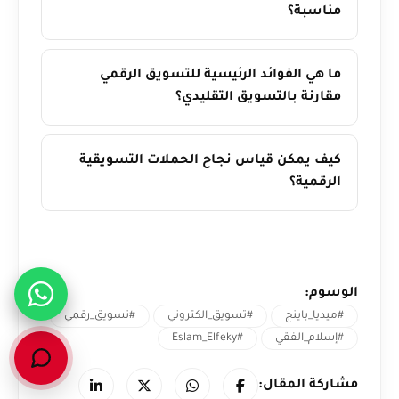
مناسبة؟
ما هي الفوائد الرئيسية للتسويق الرقمي
مقارنة بالتسويق التقليدي؟
كيف يمكن قياس نجاح الحملات التسويقية
الرقمية؟
الوسوم:
#ميديا_باينج
#تسويق_الكتروني
#تسويق_رقمي
#إسلام_الفقي
#Eslam_Elfeky
مشاركة المقال: