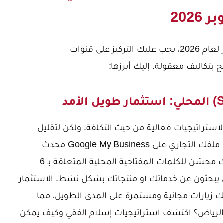
لتحقيق أرخص تسويق الكتروني في 6 اكتوبر لعام 2026، يجب عليك التركيز على قنوات
 بتكاليف معقولة. إليك أبرزها:
لاستراتيجيات فعالية من حيث التكلفة. ولكن لتقليل
النفقات، ركز على الـ Local SEO. تأكد من أن ملفك التجاري على Google My Business محدث
بالكامل، ولديك تقييمات إيجابية، وأن موقعك محسّن للكلمات المفتاحية المحلية المتعلقة بـ 6
ين يبحثون عن خدماتك أو منتجاتك بشكل نشط. الاستثمار
 يوفر لك زيارات مجانية ومستمرة على المدى الطويل، مما
الرياض؟ اكتشف استراتيجيات إسلام الفقي
وكيف يمكن