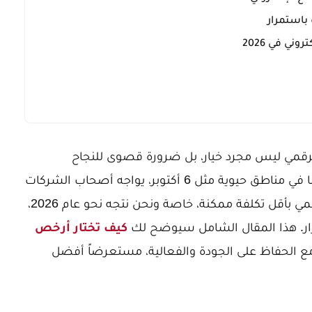
 باستمرار
الرقمي ليس مجرد خيار، بل ضرورة قصوى للنجاح
والاستمرارية. ومع تزايد المنافسة، خصوصًا في مناطق حيوية مثل 6 أكتوبر، يواجه أصحاب الشركات
تحدياً مزدوجاً: كيفية تحقيق أقصى انتشار رقمي بأقل تكلفة ممكنة، خاصة ونحن نتجه نحو عام 2026،
رار. هذا المقال الشامل سيوضح لك
كيف تختار أرخص
 الحفاظ على الجودة والفعالية، مستعرضاً أفضل