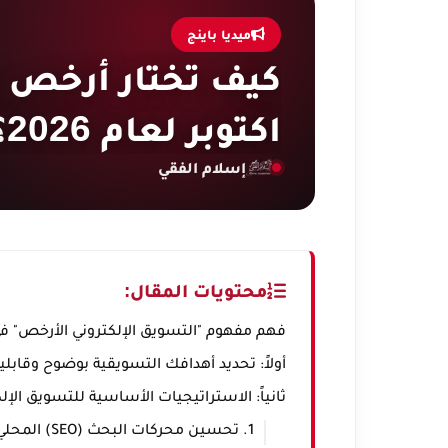
ميديا باينج
اكتوبر لعام 2026؟
إسلام الفقي
محتويات المقال:
فهم مفهوم "التسويق الإلكتروني الأرخص" في عا
أولاً: تحديد أهدافك التسويقية بوضوح وقابل
ثانياً: الاستراتيجيات الأساسية للتسويق الإلكتروني
1. تحسين محركات البحث (SEO) المحلي: استثمار طويل الأمد