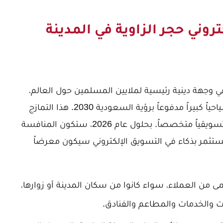
روني حجر الزاوية في المدينة
ي وجهة دينية رئيسية لملايين المسلمين حول العالم،
وفي الوقت نفسه تشهد نمواً اقتصادياً وسياحياً كبيراً مدفوعاً برؤية السعودية 2030. هذا التمازج
يخلق سوقاً معقداً وديناميكياً يتطلب نهجاً تسويقياً متخصصاً. بحلول عام 2026، ستكون المنافسة
يستثمر بذكاء في التسويق الإلكتروني سيكون معرضاً
ى من العملاء، سواء كانوا من سكان المدينة أو زوارها،
ت والخدمات والمطاعم والفنادق.