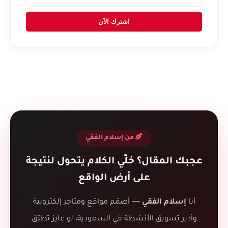
اشترك الآن
من إسلام الفقي
عجبك المقال؟ خلّي الكلام يتحول لنتيجة
على أرض الواقع
أنا
— أصمّم مواقع ومتاجر إلكترونية
إسلام الفقي
وأدير تسويق الأنشطة في السعودية. لو عايز تطبّق