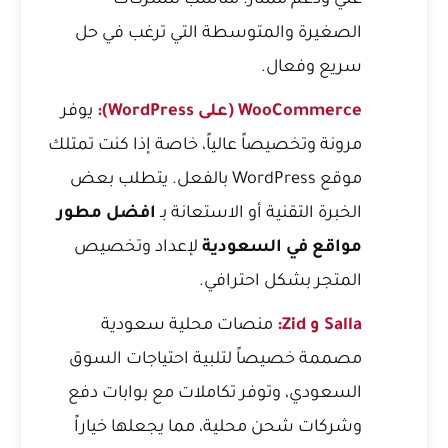
غني ودعم ممتاز. مناسب للشركات
الصغيرة والمتوسطة التي ترغب في حل
سريع وفعال.
WooCommerce (على WordPress):
يوفر
مرونة وتخصيصاً عالياً، خاصة إذا كنت تمتلك
موقع WordPress بالفعل. يتطلب بعض
الخبرة التقنية أو الاستعانة بـ
افضل مطور
مواقع في السعودية
لإعداد وتخصيص
المتجر بشكل احترافي.
Salla و Zid:
منصات محلية سعودية
مصممة خصيصاً لتلبية احتياجات السوق
السعودي، وتوفر تكاملات مع بوابات دفع
وشركات شحن محلية، مما يجعلها خياراً