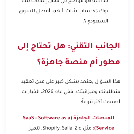
جداً كما هو موضح في مقال
إعلانات تيك
توك vs سناب شات: أيهما أفضل للسوق
السعودي؟
.
الجانب التقني: هل تحتاج إلى
مطور أم منصة جاهزة؟
هذا السؤال يعتمد بشكل كبير على مدى تعقيد
متطلباتك وميزانيتك. ففي عام 2026، الخيارات
أصبحت أكثر تنوعاً:
المنصات الجاهزة (SaaS - Software as a
Service):
مثل Shopify، Salla، Zid. تتميز