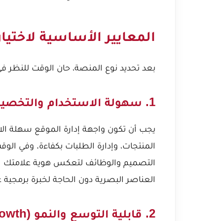
المعايير الأساسية لاختيار ا
بعد تحديد نوع المنصة، حان الوقت للنظر ف
1. سهولة الاستخدام والتخصيص (Ease of Use & Customization)
يجب أن تكون واجهة إدارة الموقع سهلة ال
المنتجات، وإدارة الطلبات بكفاءة. وفي ال
التصميم والوظائف لتعكس هوية علامتك الت
العناصر البصرية دون الحاجة لخبرة برمجية عم
2. قابلية التوسع والنمو (Scalability & Growth)