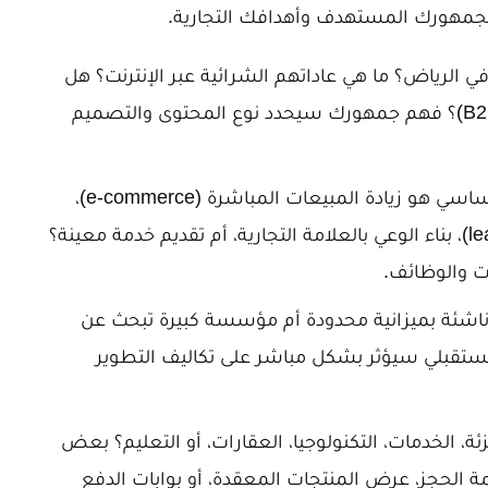
جمهورك المستهدف وأهدافك التجارية.
الرياض؟ ما هي عاداتهم الشرائية عبر الإنترنت؟ هل
تبحث عن الشباب، العائلات، الشركات (B2B)؟ فهم جمهورك سيحدد نوع المحتوى والتصميم
هل هدفك الأساسي هو زيادة المبيعات المباشرة (e-commerce)،
توليد العملاء المحتملين (lead generation)، بناء الوعي بالعلامة التجارية، أم تقديم خدمة معينة؟
ت والوظائف.
شئة بميزانية محدودة أم مؤسسة كبيرة تبحث عن
قبلي سيؤثر بشكل مباشر على تكاليف التطوير
 الخدمات، التكنولوجيا، العقارات، أو التعليم؟ بعض
الحجز، عرض المنتجات المعقدة، أو بوابات الدفع