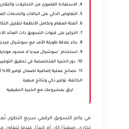
4. الاستفادة القصوى من التحليلات والتقارير الدورية
5. التفاوض الذكي على الباقات والخدمات المخصصة
6. أتمتة المهام وتكامل الأنظمة لتقليل التكاليف التشغيلية
7. التركيز على قنوات التسويق ذات العائد الأعلى على الاستثمار (ROI)
8. بناء علاقة طويلة الأمد مع سوشيال ميديا جوي: توفير مستمر
9. استخدام "سوشيال ميديا لا محدود موبايلي" كنموذج للتفكير بلا حدود في استراتيجيتك
10. دور الخبرة المتخصصة في تحقيق التوفير: نموذج إسلام الفقي
11. نصائح عملية إضافية لضمان توفير 30% أو أكثر
الخاتمة: توفير ذكي ونتائج مبهرة
ارتقِ بمشروعك مع الخبرة الحقيقية
في عالم التسويق الرقمي سريع التطور، تُعد 
تجاري، صغيرًا كان أم كبيرًا. عندما تتعاون 