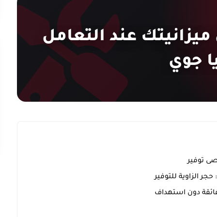
ر 30% من ميزانيتك عند التعامل
 جوي
ى توفير