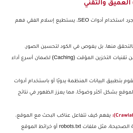
هنا تكمن قوة المسوق المبرمج. بدلاً من مجرد استخدام أدوات SEO، يستطيع إسلام الفقي فهم
بالتحقق منها، بل يغوص في الكود لتحسين الصور،
ملفات CSS و JavaScript، والاستفادة من تقنيات التخزين المؤقت (Caching) لضمان أسرع أداء
وم بتطبيق البيانات المنظمة يدويًا أو باستخدام أدوات
موقع بشكل أكثر وضوحًا، مما يعزز الظهور في نتائج
يفهم كيف تتفاعل عناكب البحث مع الموقع،
ويصلح أي مشكلات تقنية تمنع الفهرسة الصحيحة، مثل ملفات robots.txt أو خرائط الموقع