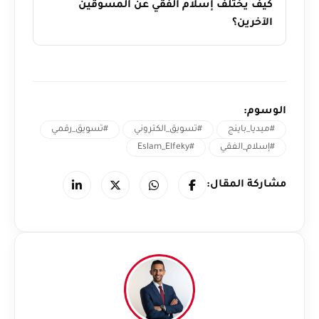
كيف يختلف إسلام الفقي عن المسوقين
الآخرين؟
الوسوم:
#ميديا_باينج
#تسويق_الكتروني
#تسويق_رقمي
#إسلام_الفقي
#Eslam_Elfeky
مشاركة المقال: