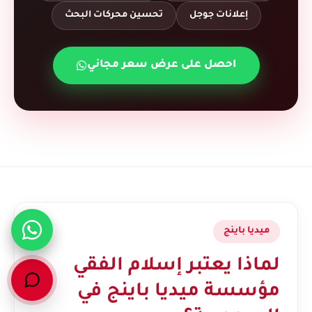
إعلانات جوجل
تحسين محركات البحث
احصل على عرض سعر مجاني
ميديا باينج
لماذا يعتبر إسلام الفقي
مؤسسة ميديا باينج في