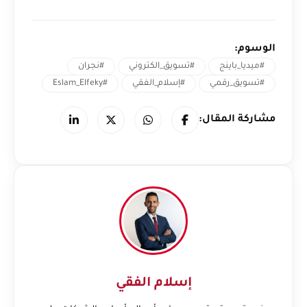
الوسوم:
#ميديا_باينج
#تسويق_الكتروني
#نجران
#تسويق_رقمي
#إسلام_الفقي
#Eslam_Elfeky
مشاركة المقال:
إسلام الفقي