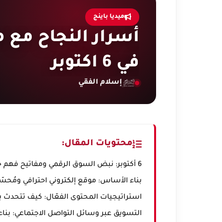
ميديا باينج
أسرار النجاح مع 
في 6 اكتوبر
إسلام الفقي
محتويات المقال:
6 أكتوبر: نبض السوق الرقمي ومفاتيح فهم جمهورك المستهدف
بناء الأساس: موقع إلكتروني احترافي ومُحس
استراتيجيات المحتوى الفعّال: كيف تتحدث بلغة عملا
التسويق عبر وسائل التواصل الاجتماعي: بناء مجتمع 6 أكت