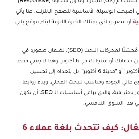
علامتك التجارية بأفضل شكل، ويقدم تجربة مستخدم (UX) ممتازة، ويكون متجاوبًا (Responsive)
ي أصبحت الوسيلة الأساسية لتصفح الإنترنت. هنا يأتي
أو مصر، والذي يمتلك الخبرة اللازمة لبناء موقع يلبي
ة
لكن الجمال لا يكفي. يجب أن يكون موقعك مُحسّنًا لمحركات البحث (SEO)، لضمان ظهوره في
النتائج الأولى عند بحث العملاء المحتملين عن خدماتك أو منتجاتك في 6 أكتوبر. وهذا لا يعني فقط
استخدام الكلمات المفتاحية المتعلقة بـ "6 أكتوبر" أو "مدينة 6 أكتوبر"، بل يتعداه إلى تحسين
وى عالي الجودة ومناسب للبحث المحلي، وبناء روابط
خلفية قوية. يمكن للموقع الإلكتروني المطور باحترافية، والذي يراعي أساسيات الـ SEO، أن يكون
ي هذا السوق التنافسي.
استراتيجيات المحتوى الفعّال: كيف تتحدث بلغة عملاء 6