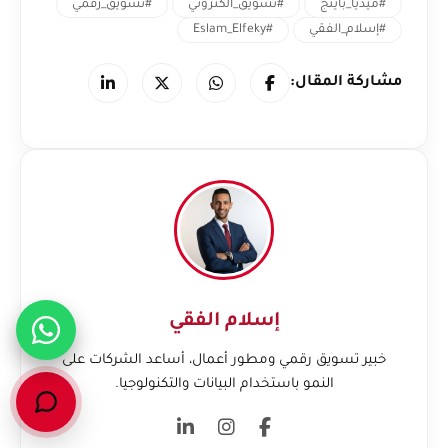
#ميديا_باينج
#تسويق_الكتروني
#تسويق_رقمي
#إسلام_الفقي
#Eslam_Elfeky
مشاركة المقال:
إسلام الفقي
خبير تسويق رقمي ومطور أعمال، أساعد الشركات على
النمو باستخدام البيانات والتكنولوجيا.