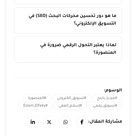
ما هو دور تحسين محركات البحث (SEO) في
التسويق الإلكتروني؟
لماذا يعتبر التحول الرقمي ضرورة في
المنصورة؟
الوسوم:
#ميديا_باينج
#تسويق_الكتروني
#المنصورة
#تسويق_رقمي
#إسلام_الفقي
#Eslam_Elfeky
مشاركة المقال: