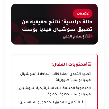
أدوات
حالة دراسية: نتائج حقيقية من
تطبيق سوشيال ميديا بوست
إسلام الفقي
محتويات المقال:
تحديد التحدي: لماذا كانت الحاجة لـ "سوشيال
ميديا بوست" ضرورية؟
المنهجية المتبعة: بناء استراتيجية "سوشيال
ميديا بوست" خطوة بخطوة
أ. التحليل العميق للجمهور والمنافسين