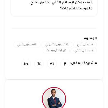
كيف يمكن لإسلام الفقي تحقيق نتائج
ملموسة للشركات؟
الوسوم:
#ميديا_باينج
#تسويق_الكتروني
#تسويق_رقمي
#إسلام_الفقي
#Eslam_Elfeky
مشاركة المقال: