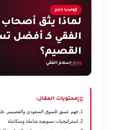
ميديا باينج
لماذا يثق أصحاب 
الفقي كـ أفضل تس
القصيم؟
إسلام الفقي
محتويات المقال:
1. فهم عميق للسوق السعودي والقصيمي على وجه الخصوص
2. استراتيجيات تسويقية شاملة ومتكاملة