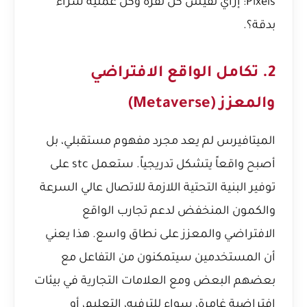
Pixels: إزاي تقيس كل نقرة وكل عملية شراء
بدقة؟
.
2. تكامل الواقع الافتراضي
والمعزز (Metaverse)
الميتافيرس لم يعد مجرد مفهوم مستقبلي، بل
أصبح واقعاً يتشكل تدريجياً. ستعمل stc على
توفير البنية التحتية اللازمة للاتصال عالي السرعة
والكمون المنخفض لدعم تجارب الواقع
الافتراضي والمعزز على نطاق واسع. هذا يعني
أن المستخدمين سيتمكنون من التفاعل مع
بعضهم البعض ومع العلامات التجارية في بيئات
افتراضية غامرة، سواء للترفيه، التعليم، أو