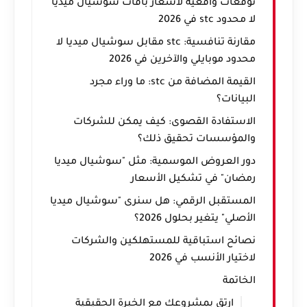
توقعات واقعية لأسعار باقات سوشيال ميديا
لا محدود stc في 2026
مقارنة تنافسية: stc مقابل سوشيال ميديا لا
محدود موبايلي والآخرين في 2026
القيمة المضافة من stc: ما وراء مجرد
البيانات؟
الاستفادة القصوى: كيف يمكن للشركات
والمؤسسات تحقيق ذلك؟
دور العروض الموسمية: مثل "سوشيال ميديا
رمضان" في تشكيل الأسعار
المستقبل الرقمي: هل سنرى "سوشيال ميديا
الأصلي" يتغير بحلول 2026؟
نصائح استباقية للمستهلكين والشركات
لاختيار الأنسب في 2026
الخاتمة
ارتقِ بمشروعك مع الخبرة الحقيقية